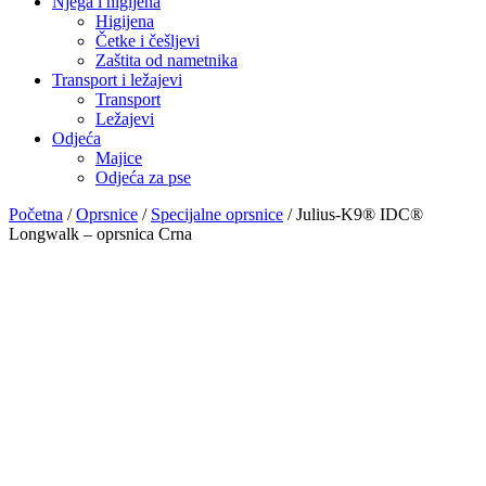
Njega i higijena
Higijena
Četke i češljevi
Zaštita od nametnika
Transport i ležajevi
Transport
Ležajevi
Odjeća
Majice
Odjeća za pse
Početna
/
Oprsnice
/
Specijalne oprsnice
/ Julius-K9® IDC®
Longwalk – oprsnica Crna