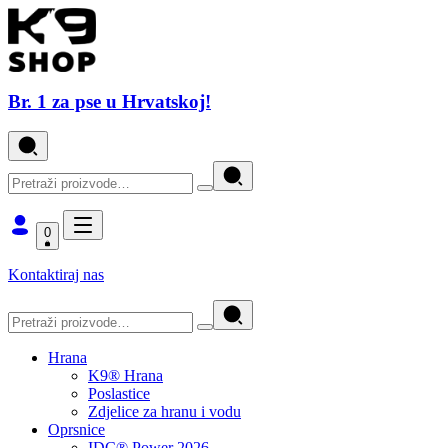
Br. 1 za pse u Hrvatskoj!
0
Kontaktiraj nas
Hrana
K9® Hrana
Poslastice
Zdjelice za hranu i vodu
Oprsnice
IDC® Power 2026.