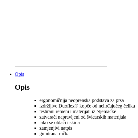
Opis
Opis
ergonomičnija neoprenska podstava za prsa
izdržljive Duoflex® kopče od nehrđajućeg čelika
testirani remeni i materijali iz Njemačke
zatvarači napravljeni od švicarskih materijala
lako se oblači i skida
zamjenjivi natpis
gumirana ručka