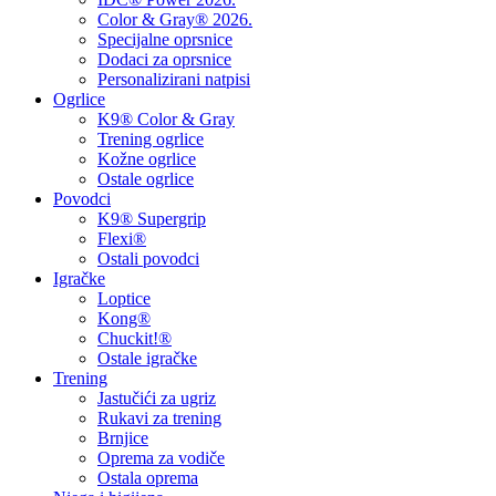
Color & Gray® 2026.
Specijalne oprsnice
Dodaci za oprsnice
Personalizirani natpisi
Ogrlice
K9® Color & Gray
Trening ogrlice
Kožne ogrlice
Ostale ogrlice
Povodci
K9® Supergrip
Flexi®
Ostali povodci
Igračke
Loptice
Kong®
Chuckit!®
Ostale igračke
Trening
Jastučići za ugriz
Rukavi za trening
Brnjice
Oprema za vodiče
Ostala oprema