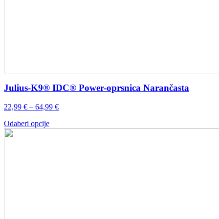
Julius-K9® IDC® Power-oprsnica Narančasta
Raspon
22,99
€
–
64,99
€
cijena:
Ovaj
Odaberi opcije
od
proizvod
22,99 €
ima
do
više
64,99 €
varijanti.
Opcije
se
mogu
odabrati
na
stranici