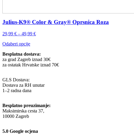
Julius-K9® Color & Gray® Oprsnica Roza
Raspon
29,99
€
–
49,99
€
cijena:
Ovaj
Odaberi opcije
od
proizvod
29,99 €
Besplatna dostava:
ima
do
za grad Zagreb iznad 30€
više
49,99 €
za ostatak Hrvatske iznad 70€
varijanti.
Opcije
se
GLS Dostava:
mogu
Dostava za RH unutar
odabrati
1–2 radna dana
na
stranici
proizvoda
Besplatno preuzimanje:
Maksimirska cesta 37,
10000 Zagreb
5.0 Google ocjena