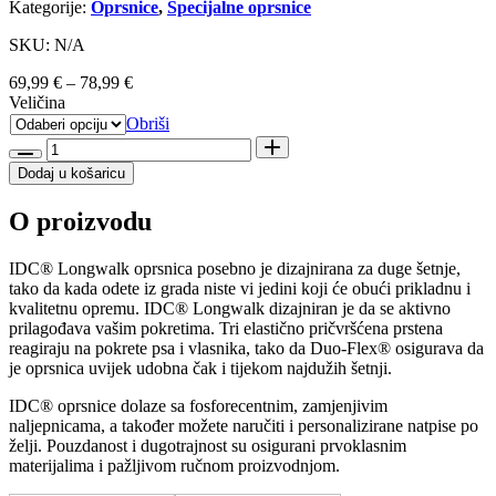
Kategorije:
Oprsnice
,
Specijalne oprsnice
SKU: N/A
Raspon
69,99
€
–
78,99
€
cijena:
Veličina
od
Obriši
69,99 €
Julius-
do
K9®
Dodaj u košaricu
78,99 €
IDC®
Longwalk
O proizvodu
-
oprsnica
Crna
IDC® Longwalk oprsnica posebno je dizajnirana za duge šetnje,
količina
tako da kada odete iz grada niste vi jedini koji će obući prikladnu i
kvalitetnu opremu. IDC® Longwalk dizajniran je da se aktivno
prilagođava vašim pokretima. Tri elastično pričvršćena prstena
reagiraju na pokrete psa i vlasnika, tako da Duo-Flex® osigurava da
je oprsnica uvijek udobna čak i tijekom najdužih šetnji.
IDC® oprsnice dolaze sa fosforecentnim, zamjenjivim
naljepnicama, a također možete naručiti i personalizirane natpise po
želji. Pouzdanost i dugotrajnost su osigurani prvoklasnim
materijalima i pažljivom ručnom proizvodnjom.