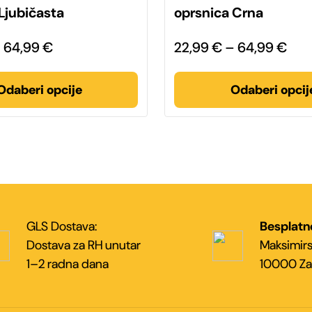
više
Ljubičasta
oprsnica Crna
varijanti.
Opcije
se
Raspon
Ras
–
64,99
€
22,99
€
–
64,99
€
mogu
odabrati
cijena:
cije
na
stranici
od
od
Odaberi opcije
Odaberi opcij
proizvoda
22,99 €
22,
do
do
64,99 €
64,
GLS Dostava:
Besplatn
Dostava za RH unutar
Maksimirs
1–2 radna dana
10000 Za