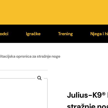
odci
Igračke
Trening
Njega i h
9® Supergrip
Loptice
Jastučići za ugriz
Higije
itacijska oprsnica za stražnje noge
exi®
Kong®
Rukavi za trening
Četke i
stali povodci
Chuckit!®
Brnjice
Zaštit
Julius-K9® 
stražnje no