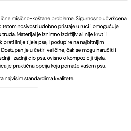
onične mišično-koštane probleme. Sigurnosno učvršćena
citetom nosivosti udobno pristaje u ruci i omogućuje
da. Materijal je iznimno izdržljiv ali nije krut ili
prati linije tijela psa, i podupire na najbitnijim
ostupan je u četiri veličine, čak se mogu naručiti i
ednji i zadnji dio psa, ovisno o kompoziciji tijela.
nica je praktična opcija koja pomaže vašem psu.
a najvišim standardima kvalitete.