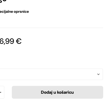
ecijalne oprsnice
Raspon
6,99
€
cijena:
od
59,99 €
do
66,99 €
Dodaj u košaricu