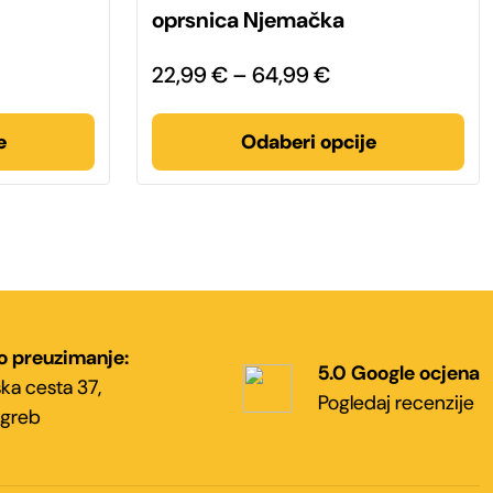
više
oprsnica Njemačka
varijanti.
Opcije
se
pon
Raspon
22,99
€
–
64,99
€
mogu
odabrati
na:
cijena:
na
stranici
od
e
Odaberi opcije
proizvoda
99 €
22,99 €
do
99 €
64,99 €
o preuzimanje:
5.0 Google ocjena
ka cesta 37,
Pogledaj recenzije
greb