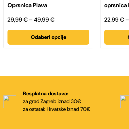
više
više
Oprsnica Plava
oprsnica 
varijanti.
varijanti.
Opcije
Opcije
se
se
Raspon
29,99
€
–
49,99
€
22,99
€
mogu
mogu
odabrati
odabrati
cijena:
na
na
stranici
stranici
od
Odaberi opcije
proizvoda
proizvoda
29,99 €
do
49,99 €
Besplatna dostava:
za grad Zagreb iznad 30€
za ostatak Hrvatske iznad 70€