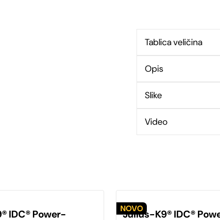
Tablica veličina
Opis
Slike
Video
Ovaj
proizvod
9® IDC® Power-
Julius-K9® IDC® Pow
ima