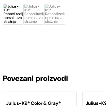
Povezani proizvodi
Ovaj
Ovaj
proizvod
proizvod
Julius-K9® Color & Gray®
Julius-K
ima
ima