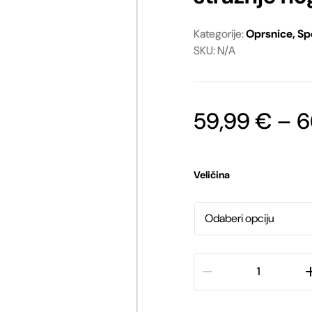
Ostale igračke
Oprema za vodiče
Kategorije:
Oprsnice
,
Sp
SKU: N/A
Ostala oprema
59,99
€
–
6
Veličina
Julius-
K9®