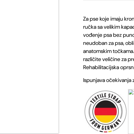
Rehabilitacijska
Za pse koje imaju kr
oprsnica
ručka sa velikim kapa
za
vođenje psa bez puno tru
neudoban za psa, oblik 
stražnje
anatomskim točkama. D
noge
različite veličine za pr
Rehabilitacijska oprs
količina
Ispunjava očekivanja z