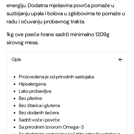
energiju. Dodatna mješavina povrća pomaže u
odrasle
suzbijanju upala i bolova u zglobovima te pomaže u
radu i očuvanju probavnog trakta.
pse
1kg ove pseće hrane sadrži minimalno 1209g
količina
sirovog mesa.
Opis
Proizvedena je od prirodnih sastojaka
Hipoalergena
Lako probavljiva
Bez piletine
Bez žitarica i glutena
Bez dodanih šećera
Sadrži voće i povrće
Sa prirodnim izvorom Omega-3