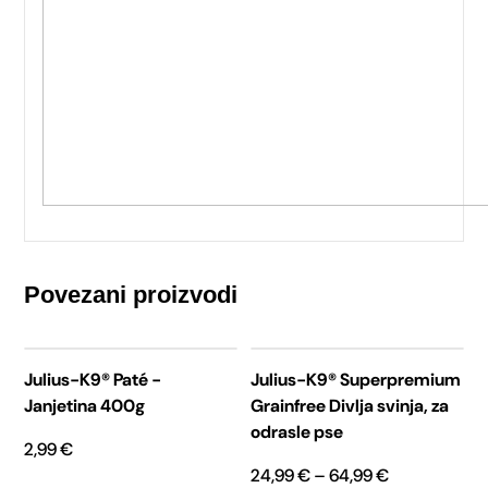
Povezani proizvodi
Ovaj
proizvod
Julius-K9® Paté -
Julius-K9® Superpremium
ima
Janjetina 400g
Grainfree Divlja svinja, za
više
varijanti.
odrasle pse
Opcije
2,99
€
se
Raspon
24,99
€
–
64,99
€
mogu