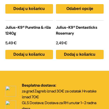
odabrati
cijena:
na
od
stranici
Dodaj u košaricu
Odaberi opcije
proizvoda
24,99 €
do
64,99 €
Julius-K9® Puretina & riža
Julius-K9® Dentasticks
1240g
Rosemary
5,49
€
2,49
€
Dodaj u košaricu
Dodaj u košaricu
Besplatna dostava:
za grad Zagreb iznad 30€
za ostatak Hrvatske
iznad 70€
GLS Dostava:
Dostava za RH unutar
1–2 radna
dana