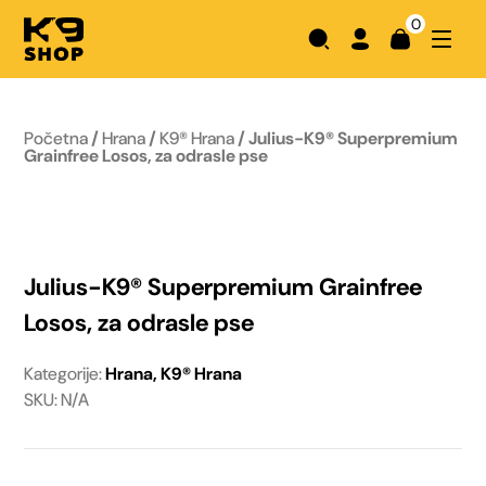
0
Početna
/
Hrana
/
K9® Hrana
/ Julius-K9® Superpremium
Grainfree Losos, za odrasle pse
Julius-K9® Superpremium Grainfree
Losos, za odrasle pse
Kategorije:
Hrana
,
K9® Hrana
SKU: N/A