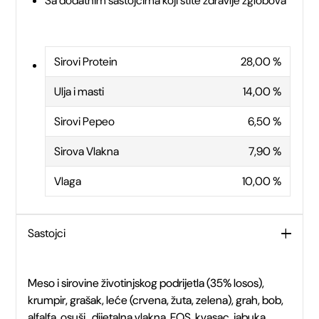
Sa dodatnim sastojcima koji štite zdravlje zglobova
Sirovi Protein
28,00 %
Ulja i masti
14,00 %
Sirovi Pepeo
6,50 %
Sirova Vlakna
7,90 %
Vlaga
10,00 %
Sastojci
Meso i sirovine životinjskog podrijetla (35% losos),
krumpir, grašak, leće (crvena, žuta, zelena), grah, bob,
alfalfa, osuši , dijetalna vlakna, FOS, kvasac, jabuka,