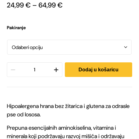
Raspon
24,99
€
–
64,99
€
cijena:
od
24,99 €
Pakiranje
do
64,99 €
Julius-
Dodaj u košaricu
K9®
Superpremium
Hipoalergena hrana bez žitarica i glutena za odrasle
Grainfree
pse od lososa.
Losos,
Prepuna esencijalnih aminokiselina, vitamina i
minerala koji podržavaju razvoj mišića i održavaju
za