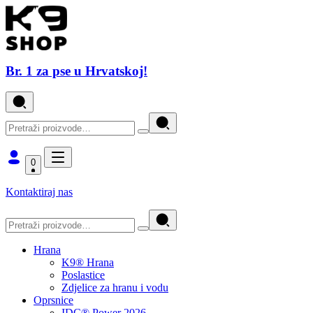
Br. 1 za pse u Hrvatskoj!
0
Kontaktiraj nas
Hrana
K9® Hrana
Poslastice
Zdjelice za hranu i vodu
Oprsnice
IDC® Power 2026.