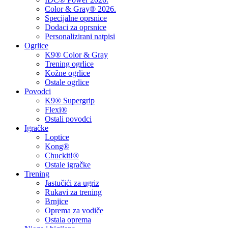
Color & Gray® 2026.
Specijalne oprsnice
Dodaci za oprsnice
Personalizirani natpisi
Ogrlice
K9® Color & Gray
Trening ogrlice
Kožne ogrlice
Ostale ogrlice
Povodci
K9® Supergrip
Flexi®
Ostali povodci
Igračke
Loptice
Kong®
Chuckit!®
Ostale igračke
Trening
Jastučići za ugriz
Rukavi za trening
Brnjice
Oprema za vodiče
Ostala oprema