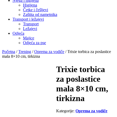
Njega i higijena
Higijena
Četke i češljevi
Zaštita od nametnika
Transport i ležajevi
Transport
Ležajevi
Odjeća
Majice
Odjeća za pse
Početna
/
Trening
/
Oprema za vodiče
/ Trixie torbica za poslastice
mala 8×10 cm, tirkizna
Trixie torbica
za poslastice
mala 8×10 cm,
tirkizna
Kategorije:
Oprema za vodiče