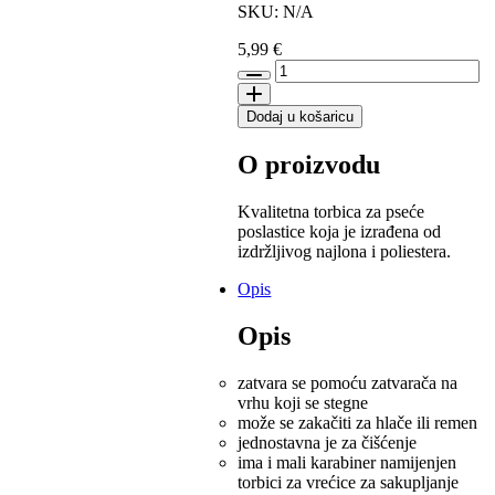
SKU: N/A
5,99
€
Trixie
torbica
za
Dodaj u košaricu
poslastice
mala
O proizvodu
8×10
cm,
tirkizna
Kvalitetna torbica za pseće
količina
poslastice koja je izrađena od
izdržljivog najlona i poliestera.
Opis
Opis
zatvara se pomoću zatvarača na
vrhu koji se stegne
može se zakačiti za hlače ili remen
jednostavna je za čišćenje
ima i mali karabiner namijenjen
torbici za vrećice za sakupljanje