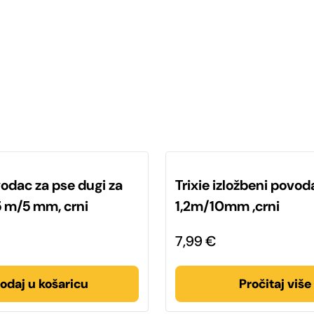
vodac za pse dugi za
Trixie izložbeni povod
5 m/5 mm, crni
1,2m/10mm ,crni
7,99
€
odaj u košaricu
Pročitaj više