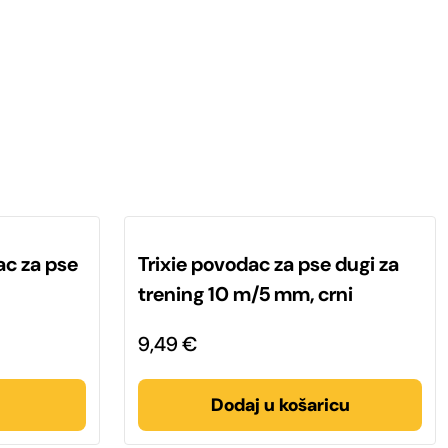
ac za pse
Trixie povodac za pse dugi za
trening 10 m/5 mm, crni
9,49
€
Dodaj u košaricu