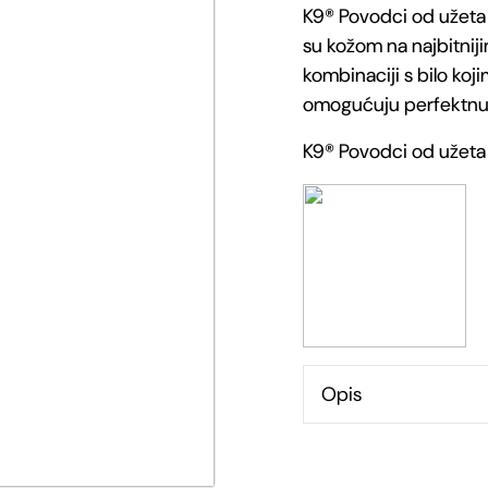
K9® Povodci od užeta su
od
su kožom na najbitniji
užeta
kombinaciji s bilo koji
omogućuju perfektnu v
količina
K9® Povodci od užeta
Opis