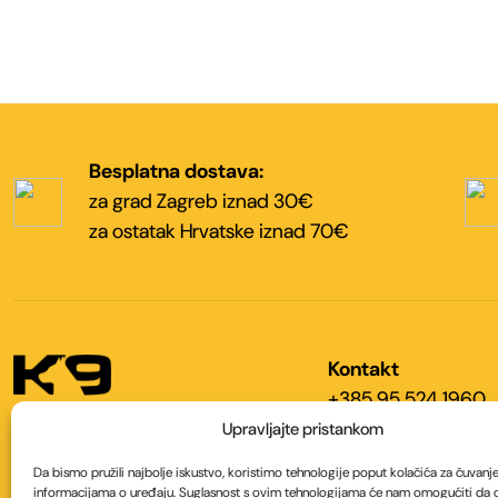
Besplatna dostava:
za grad Zagreb iznad 30€
za ostatak Hrvatske iznad 70€
Kontakt
+385 95 524 1960
+385 95 524 1965
Upravljajte pristankom
info@k9shop.hr
K9 SHOP Hrvatska
Da bismo pružili najbolje iskustvo, koristimo tehnologije poput kolačića za čuvanje i
informacijama o uređaju. Suglasnost s ovim tehnologijama će nam omogućiti da
Maksimirska cesta 37,