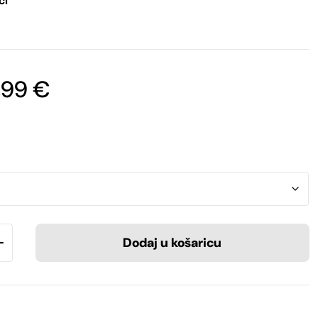
ci
Raspon
,99
€
cijena:
od
15,99 €
do
18,99 €
Dodaj u košaricu