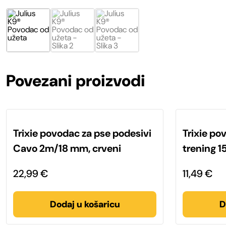
Povezani proizvodi
Trixie povodac za pse podesivi
Trixie po
Cavo 2m/18 mm, crveni
trening 1
22,99
€
11,49
€
Dodaj u košaricu
D