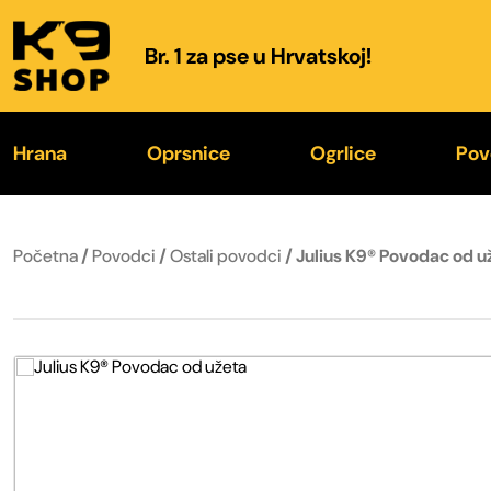
Br. 1 za pse u Hrvatskoj!
Hrana
Oprsnice
Ogrlice
Pov
K9® Hrana
IDC® Power 2026.
K9® Color & Gray
K
Početna
/
Povodci
/
Ostali povodci
/ Julius K9® Povodac od u
Poslastice
Color & Gray® 2026.
Trening ogrlice
Fl
Zdjelice za hranu i vodu
Specijalne oprsnice
Kožne ogrlice
O