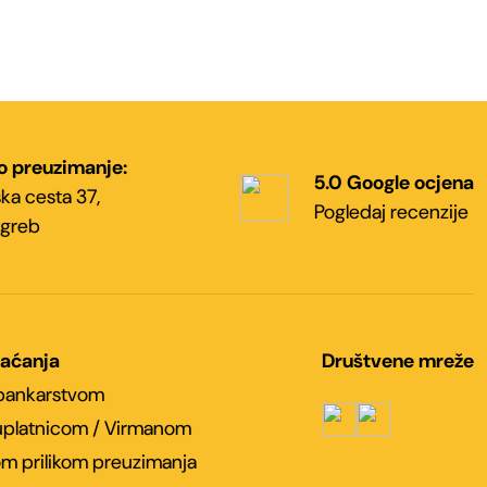
o preuzimanje:
5.0 Google ocjena
ka cesta 37,
Pogledaj recenzije
greb
laćanja
Društvene mreže
 bankarstvom
platnicom / Virmanom
m prilikom preuzimanja