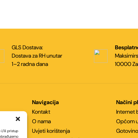
GLS Dostava:
Besplatn
Dostava za RH unutar
Maksimirs
1–2 radna dana
10000 Za
Navigacija
Načini p
Kontakt
Internet
O nama
Općom u
Uvjeti korištenja
Gotovino
/ili pristup
 obrađujemo