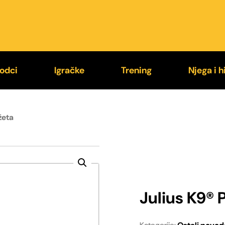
odci
Igračke
Trening
Njega i h
9® Supergrip
Loptice
Jastučići za ugriz
Higije
žeta
exi®
Kong®
Rukavi za trening
Četke i
stali povodci
Chuckit!®
Brnjice
Zaštit
Julius K9® 