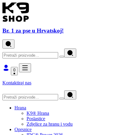
Br. 1 za pse u Hrvatskoj!
0
Kontaktiraj nas
Hrana
K9® Hrana
Poslastice
Zdjelice za hranu i vodu
Oprsnice
IDC® Power 2026.