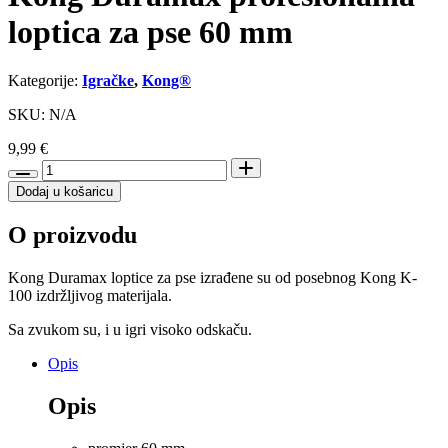
loptica za pse 60 mm
Kategorije:
Igračke
,
Kong®
SKU: N/A
9,99
€
Kong
Duramax
Dodaj u košaricu
profesionalna
loptica
O proizvodu
za
pse
60
Kong Duramax loptice za pse izrađene su od posebnog Kong K-
mm
100 izdržljivog materijala.
količina
Sa zvukom su, i u igri visoko odskaču.
Opis
Opis