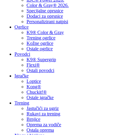
Color & Gray® 2026.
Specijalne oprsnice
Dodaci za oprsnice
Personalizirani natpisi
Ogrlice
K9® Color & Gray
Trening ogrlice
Kožne ogrlice
Ostale ogrlice
Povodci
K9® Supergrip
Flexi®
Ostali povodci
Igračke
Loptice
Kong®
Chuckit!®
Ostale igračke
Trening
Jastučići za ugriz
Rukavi za trening
Brnjice
Oprema za vodiče
Ostala oprema