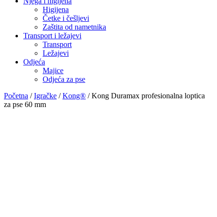
Njega i higijena
Higijena
Četke i češljevi
Zaštita od nametnika
Transport i ležajevi
Transport
Ležajevi
Odjeća
Majice
Odjeća za pse
Početna
/
Igračke
/
Kong®
/ Kong Duramax profesionalna loptica
za pse 60 mm