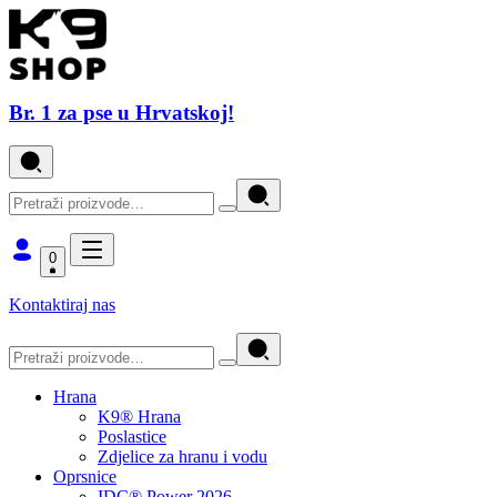
Br. 1 za pse u Hrvatskoj!
0
Kontaktiraj nas
Hrana
K9® Hrana
Poslastice
Zdjelice za hranu i vodu
Oprsnice
IDC® Power 2026.