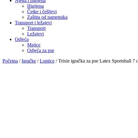
Njega i higijena
Higijena
Četke i češljevi
Zaštita od nametnika
Transport i ležajevi
Transport
Ležajevi
Odjeća
Majice
Odjeća za pse
Početna
/
Igračke
/
Loptice
/ Trixie igračka za pse Latex Sportsball 7