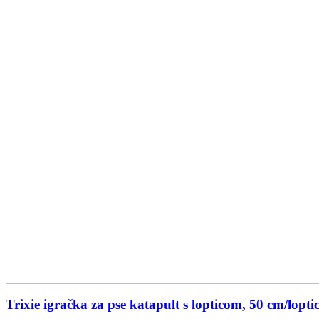
Trixie igračka za pse katapult s lopticom, 50 cm/lopti