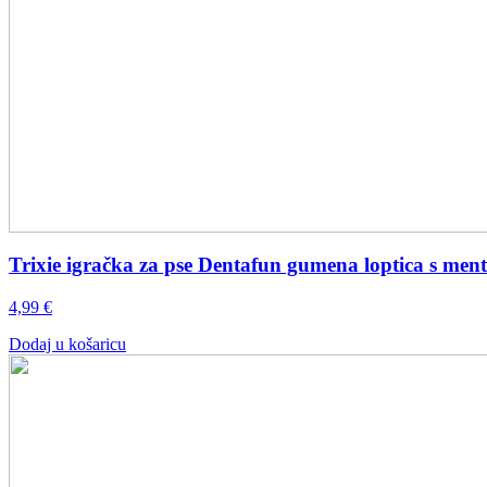
Trixie igračka za pse Dentafun gumena loptica s me
4,99
€
Dodaj u košaricu