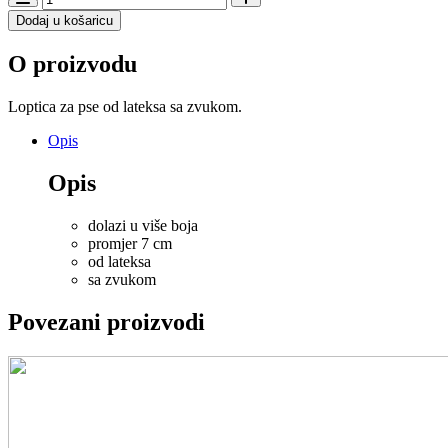
igračka
Dodaj u košaricu
za
pse
O proizvodu
Latex
Sportsball
7
Loptica za pse od lateksa sa zvukom.
cm
količina
Opis
Opis
dolazi u više boja
promjer 7 cm
od lateksa
sa zvukom
Povezani proizvodi