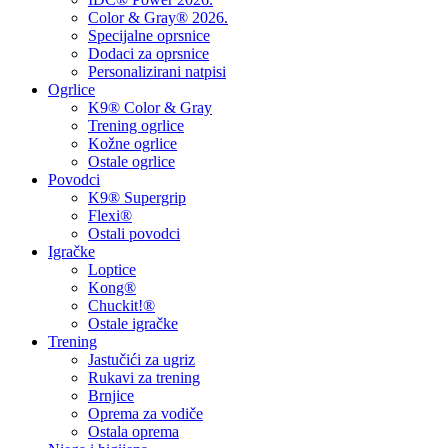
Color & Gray® 2026.
Specijalne oprsnice
Dodaci za oprsnice
Personalizirani natpisi
Ogrlice
K9® Color & Gray
Trening ogrlice
Kožne ogrlice
Ostale ogrlice
Povodci
K9® Supergrip
Flexi®
Ostali povodci
Igračke
Loptice
Kong®
Chuckit!®
Ostale igračke
Trening
Jastučići za ugriz
Rukavi za trening
Brnjice
Oprema za vodiče
Ostala oprema