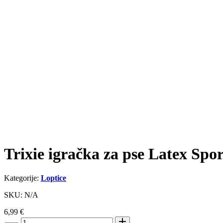
Trixie igračka za pse Latex Spor
Kategorije:
Loptice
SKU: N/A
6,99
€
Trixie