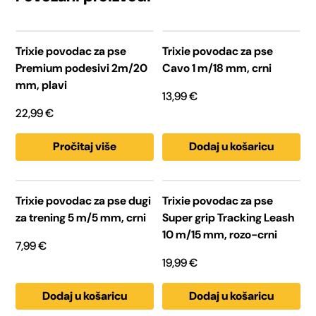
Trixie povodac za pse
Trixie povodac za pse
Premium podesivi 2m/20
Cavo 1 m/18 mm, crni
mm, plavi
13,99
€
22,99
€
Pročitaj više
Dodaj u košaricu
Trixie povodac za pse dugi
Trixie povodac za pse
za trening 5 m/5 mm, crni
Super grip Tracking Leash
10 m/15 mm, rozo-crni
7,99
€
19,99
€
Dodaj u košaricu
Dodaj u košaricu