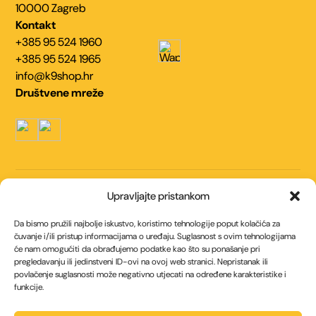
10000 Zagreb
Kontakt
+385 95 524 1960
+385 95 524 1965
info@k9shop.hr
Društvene mreže
Navigacija
Upravljajte pristankom
Kontakt
O nama
Da bismo pružili najbolje iskustvo, koristimo tehnologije poput kolačića za
Uvjeti korištenja
Politika kolačića (EU)
čuvanje i/ili pristup informacijama o uređaju. Suglasnost s ovim tehnologijama
će nam omogućiti da obrađujemo podatke kao što su ponašanje pri
Politika privatnosti
pregledavanju ili jedinstveni ID-ovi na ovoj web stranici. Nepristanak ili
povlačenje suglasnosti može negativno utjecati na određene karakteristike i
Načini plaćanja
funkcije.
Internet bankarstvom