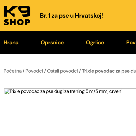
Br. 1 za pse u Hrvatskoj!
Hrana
Oprsnice
Ogrlice
Pov
K9® Hrana
IDC® Power 2026.
K9® Color & Gray
K
Početna
/
Povodci
/
Ostali povodci
/ Trixie povodac za pse du
Poslastice
Color & Gray® 2026.
Trening ogrlice
Fl
Zdjelice za hranu i vodu
Specijalne oprsnice
Kožne ogrlice
O