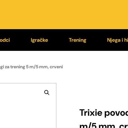
odci
Igračke
Trening
Njega i h
9® Supergrip
Loptice
Jastučići za ugriz
Higije
gi za trening 5 m/5 mm, crveni
exi®
Kong®
Rukavi za trening
Četke i
stali povodci
Chuckit!®
Brnjice
Zaštit
Trixie povo
m/5 mm, cr