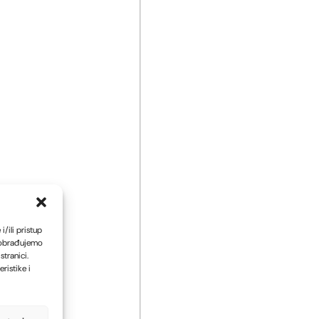
/ili pristup
 obrađujemo
tranici.
ristike i