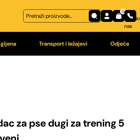
0
Kontakt
nas
igijena
Transport i ležajevi
Odjeća
na
Transport
Majice
 češljevi
Ležajevi
Odjeća z
a od nametnika
dac za pse dugi za trening 5
veni