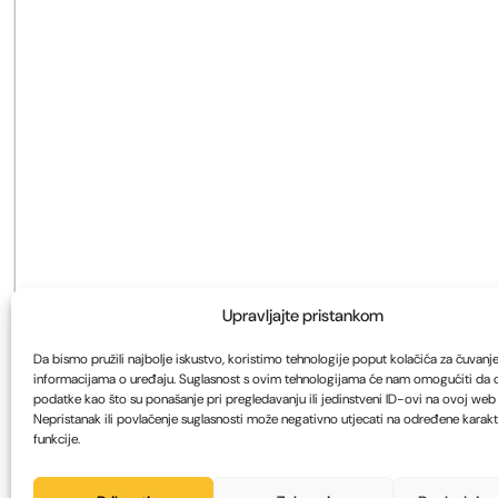
Upravljajte pristankom
Da bismo pružili najbolje iskustvo, koristimo tehnologije poput kolačića za čuvanje i
informacijama o uređaju. Suglasnost s ovim tehnologijama će nam omogućiti da
podatke kao što su ponašanje pri pregledavanju ili jedinstveni ID-ovi na ovoj web s
Nepristanak ili povlačenje suglasnosti može negativno utjecati na određene karakte
funkcije.