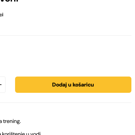
ci
Dodaj u košaricu
 trening.
 korištenje u vodi.