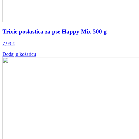
Trixie poslastica za pse Happy Mix 500 g
7,99
€
Dodaj u košaricu