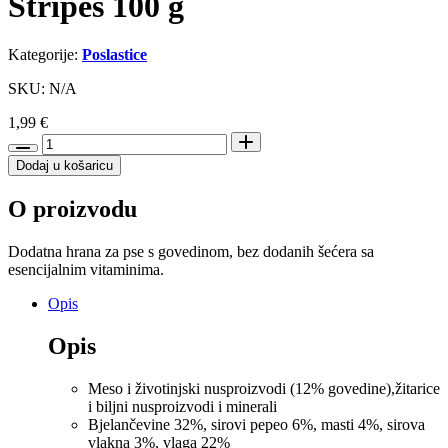
Stripes 100 g
Kategorije:
Poslastice
SKU: N/A
1,99
€
Trixie
poslastica
Dodaj u košaricu
za
pse
O proizvodu
Beef
Stripes
100
Dodatna hrana za pse s govedinom, bez dodanih šećera sa
g
esencijalnim vitaminima.
količina
Opis
Opis
Meso i životinjski nusproizvodi (12% govedine),žitarice
i biljni nusproizvodi i minerali
Bjelančevine 32%, sirovi pepeo 6%, masti 4%, sirova
vlakna 3%, vlaga 22%