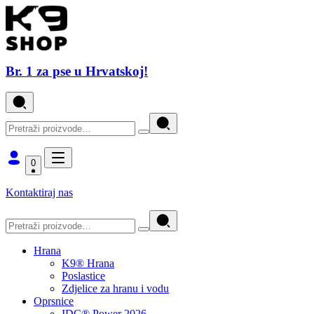
Br. 1 za pse u Hrvatskoj!
0
Kontaktiraj nas
Hrana
K9® Hrana
Poslastice
Zdjelice za hranu i vodu
Oprsnice
IDC® Power 2026.