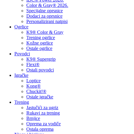
Color & Gray® 2026.
Specijalne oprsnice
Dodaci za oprsnice
Personalizirani natpisi
Ogrlice
K9® Color & Gray
Trening ogrlice
Kožne ogrlice
Ostale ogrlice
Povodci
K9® Supergrip
Flexi®
Ostali povodci
Igračke
Loptice
Kong®
Chuckit!®
Ostale igračke
Trening
Jastučići za ugriz
Rukavi za trening
Brnjice
Oprema za vodiče
Ostala oprema