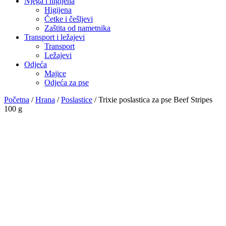
Njega i higijena
Higijena
Četke i češljevi
Zaštita od nametnika
Transport i ležajevi
Transport
Ležajevi
Odjeća
Majice
Odjeća za pse
Početna
/
Hrana
/
Poslastice
/ Trixie poslastica za pse Beef Stripes
100 g