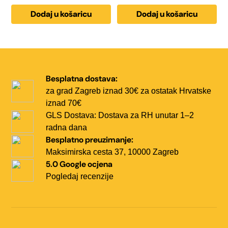
Dodaj u košaricu
Dodaj u košaricu
Besplatna dostava:
za grad Zagreb iznad 30€
za ostatak Hrvatske
iznad 70€
GLS Dostava:
Dostava za RH unutar
1–2
radna dana
Besplatno preuzimanje:
Maksimirska cesta 37,
10000 Zagreb
5.0 Google ocjena
Pogledaj recenzije