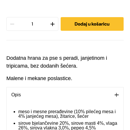
Trixie
Dodaj u košaricu
poslastica
za
Dodatna hrana za pse s peradi, janjetinom i
pse
tripicama, bez dodanih šećera.
Bouncies
Malene i mekane poslastice.
140
Opis
g
količina
meso i mesne prerađevine (10% pilećeg mesa i
4% janjećeg mesa), žitarice, šećer
sirove bjelančevine 20%, sirove masti 4%, vlaga
26%, sirova vlakna 3,0%, pepeo 4,5%