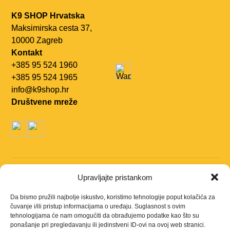
K9 SHOP Hrvatska
Maksimirska cesta 37,
10000 Zagreb
Kontakt
+385 95 524 1960
+385 95 524 1965
info@k9shop.hr
Društvene mreže
Navigacija
Upravljajte pristankom
Kontakt
O nama
Da bismo pružili najbolje iskustvo, koristimo tehnologije poput kolačića za
čuvanje i/ili pristup informacijama o uređaju. Suglasnost s ovim
Uvjeti korištenja
Politika kolačića (EU)
tehnologijama će nam omogućiti da obrađujemo podatke kao što su
Politika privatnosti
ponašanje pri pregledavanju ili jedinstveni ID-ovi na ovoj web stranici.