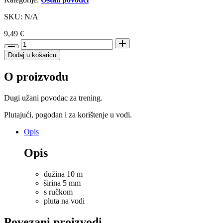
SKU: N/A
9,49
€
Trixie
povodac
Dodaj u košaricu
za
pse
O proizvodu
dugi
za
trening
Dugi užani povodac za trening.
10
m/5
Plutajući, pogodan i za korištenje u vodi.
mm,
Opis
crveni
količina
Opis
dužina 10 m
širina 5 mm
s ručkom
pluta na vodi
Povezani proizvodi