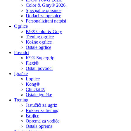
Color & Gray® 2026.
Specijalne oprsnice
Dodaci za oprsnice
Personalizirani natpisi
Ogrlice
K9® Color & Gray
Trening ogrlice
Kožne ogrlice
Ostale ogrlice
Povodci
K9® Supergrip
Flexi®
Ostali povodci
Igračke
Loptice
Kong®
Chuckit!®
Ostale igračke
Trening
Jastučići za ugriz
Rukavi za trening
Brnjice
Oprema za vodiče
Ostala oprema