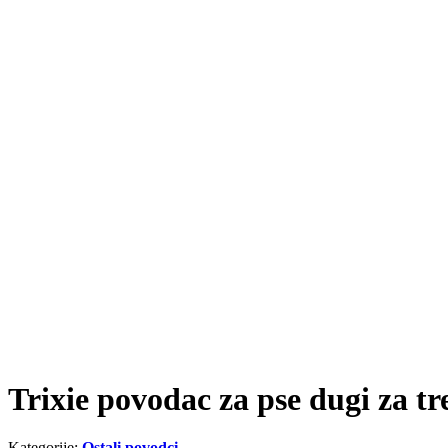
Trixie povodac za pse dugi za t
Kategorije:
Ostali povodci