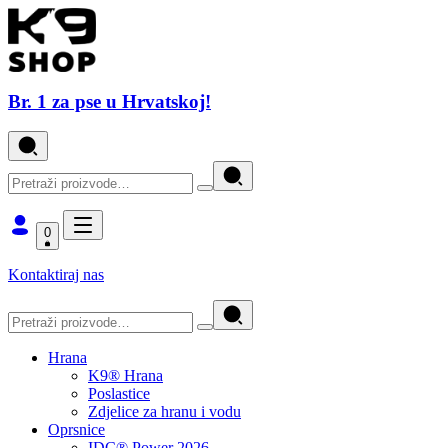
Br. 1 za pse u Hrvatskoj!
0
Kontaktiraj nas
Hrana
K9® Hrana
Poslastice
Zdjelice za hranu i vodu
Oprsnice
IDC® Power 2026.