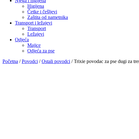
Njega i higijena
Higijena
Četke i češljevi
Zaštita od nametnika
Transport i ležajevi
Transport
Ležajevi
Odjeća
Majice
Odjeća za pse
Početna
/
Povodci
/
Ostali povodci
/ Trixie povodac za pse dugi za tr