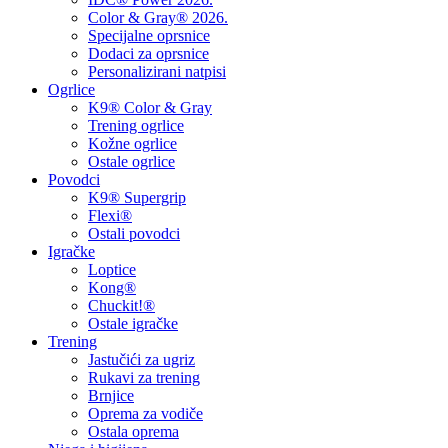
Color & Gray® 2026.
Specijalne oprsnice
Dodaci za oprsnice
Personalizirani natpisi
Ogrlice
K9® Color & Gray
Trening ogrlice
Kožne ogrlice
Ostale ogrlice
Povodci
K9® Supergrip
Flexi®
Ostali povodci
Igračke
Loptice
Kong®
Chuckit!®
Ostale igračke
Trening
Jastučići za ugriz
Rukavi za trening
Brnjice
Oprema za vodiče
Ostala oprema