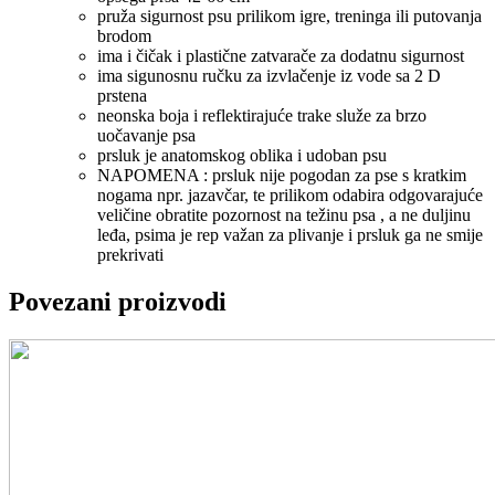
pruža sigurnost psu prilikom igre, treninga ili putovanja
brodom
ima i čičak i plastične zatvarače za dodatnu sigurnost
ima sigunosnu ručku za izvlačenje iz vode sa 2 D
prstena
neonska boja i reflektirajuće trake služe za brzo
uočavanje psa
prsluk je anatomskog oblika i udoban psu
NAPOMENA : prsluk nije pogodan za pse s kratkim
nogama npr. jazavčar, te prilikom odabira odgovarajuće
veličine obratite pozornost na težinu psa , a ne duljinu
leđa, psima je rep važan za plivanje i prsluk ga ne smije
prekrivati
Povezani proizvodi