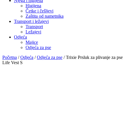
Njega i higijena
Higijena
Četke i češljevi
Zaštita od nametnika
Transport i ležajevi
Transport
Ležajevi
Odjeća
Majice
Odjeća za pse
Početna
/
Odjeća
/
Odjeća za pse
/ Trixie Prsluk za plivanje za pse
Life Vest S