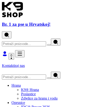
Br. 1 za pse u Hrvatskoj!
0
Kontaktiraj nas
Hrana
K9® Hrana
Poslastice
Zdjelice za hranu i vodu
Oprsnice
IDC® Power 2026.