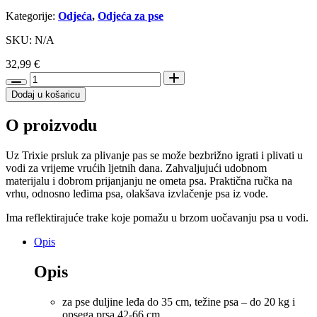
Kategorije:
Odjeća
,
Odjeća za pse
SKU: N/A
32,99
€
Trixie
Prsluk
Dodaj u košaricu
za
plivanje
O proizvodu
za
pse
Life
Uz Trixie prsluk za plivanje pas se može bezbrižno igrati i plivati u
Vest
vodi za vrijeme vrućih ljetnih dana. Zahvaljujući udobnom
S
materijalu i dobrom prijanjanju ne ometa psa. Praktična ručka na
količina
vrhu, odnosno leđima psa, olakšava izvlačenje psa iz vode.
Ima reflektirajuće trake koje pomažu u brzom uočavanju psa u vodi.
Opis
Opis
za pse duljine leđa do 35 cm, težine psa – do 20 kg i
opsega prsa 42-66 cm