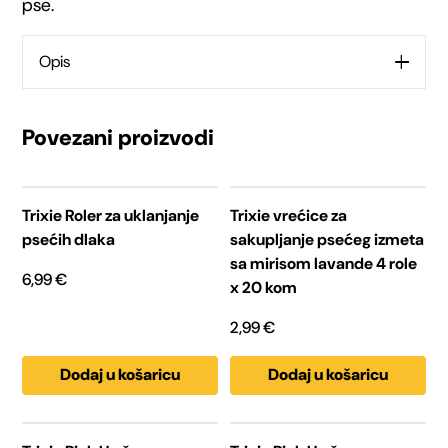
pse.
pse
S-
Opis
M
količina
Povezani proizvodi
Trixie Roler za uklanjanje
Trixie vrećice za
psećih dlaka
sakupljanje psećeg izmeta
sa mirisom lavande 4 role
6,99
€
x 20 kom
2,99
€
Dodaj u košaricu
Dodaj u košaricu