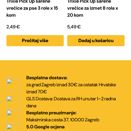
Trixie Pick Up šarene
Trixie Pick Up šarene
vrećice za pse 3 role x 15
vrećice za izmet 8 rola x
kom
20 kom
2,49
€
5,49
€
Pročitaj više
Dodaj u košaricu
Besplatna dostava:
za grad Zagreb iznad 30€
za ostatak Hrvatske
iznad 70€
GLS Dostava:
Dostava za RH unutar
1–2 radna
dana
Besplatno preuzimanje:
Maksimirska cesta 37,
10000 Zagreb
5.0 Google ocjena