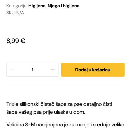
Kategorije:
Higijena
,
Njega i higijena
SKU: N/A
8,99
€
Trixie
Dodaj u košaricu
Silikonski
čistač
Trixie silikonski čistač šapa za pse detaljno čisti
šapa
šape vašeg psa prije ulaska u dom.
za
Veličina S-M namjenjena je za manje i srednje velike