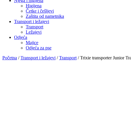
Njega i higijena
Higijena
Četke i češljevi
Zaštita od nametnika
Transport i ležajevi
Transport
Ležajevi
Odjeća
Majice
Odjeća za pse
Početna
/
Transport i ležajevi
/
Transport
/ Trixie transporter Junior T