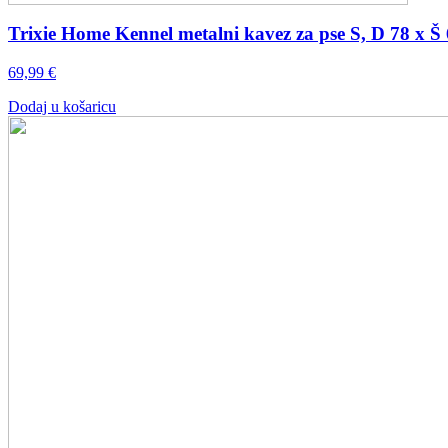
Trixie Home Kennel metalni kavez za pse S, D 78 x Š
69,99
€
Dodaj u košaricu