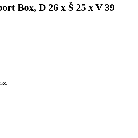
port Box, D 26 x Š 25 x V 39
tike.