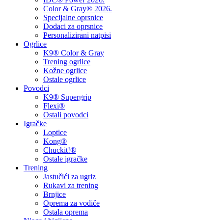
Color & Gray® 2026.
Specijalne oprsnice
Dodaci za oprsnice
Personalizirani natpisi
Ogrlice
K9® Color & Gray
Trening ogrlice
Kožne ogrlice
Ostale ogrlice
Povodci
K9® Supergrip
Flexi®
Ostali povodci
Igračke
Loptice
Kong®
Chuckit!®
Ostale igračke
Trening
Jastučići za ugriz
Rukavi za trening
Brnjice
Oprema za vodiče
Ostala oprema