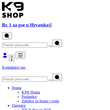
Br. 1 za pse u Hrvatskoj!
0
Kontaktiraj nas
Hrana
K9® Hrana
Poslastice
Zdjelice za hranu i vodu
Oprsnice
IDC® Power 2026.