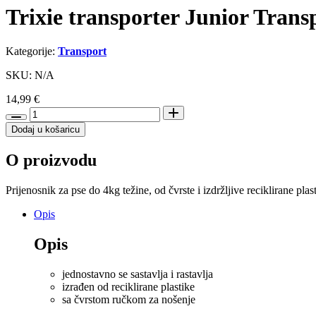
Trixie transporter Junior Trans
Kategorije:
Transport
SKU: N/A
14,99
€
Trixie
transporter
Dodaj u košaricu
Junior
Transport
O proizvodu
Box,
D
26
Prijenosnik za pse do 4kg težine, od čvrste i izdržljive reciklirane plas
x
Š
Opis
25
x
Opis
V
39
jednostavno se sastavlja i rastavlja
količina
izrađen od reciklirane plastike
sa čvrstom ručkom za nošenje