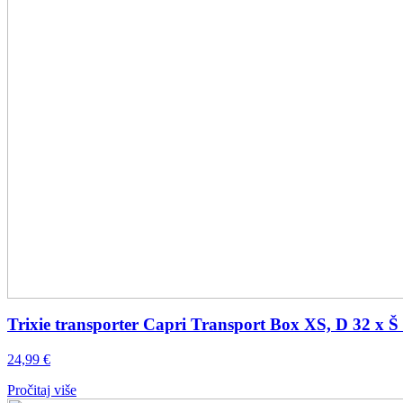
Trixie transporter Capri Transport Box XS, D 32 x Š
24,99
€
Pročitaj više