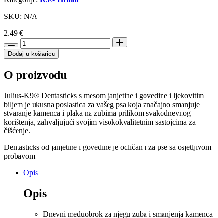
SKU: N/A
2,49
€
Julius-
K9®
Dodaj u košaricu
Dentasticks
Meaty
O proizvodu
količina
Julius-K9® Dentasticks s mesom janjetine i govedine i ljekovitim
biljem je ukusna poslastica za vašeg psa koja značajno smanjuje
stvaranje kamenca i plaka na zubima prilikom svakodnevnog
korištenja, zahvaljujući svojim visokokvalitetnim sastojcima za
čišćenje.
Dentasticks od janjetine i govedine je odličan i za pse sa osjetljivom
probavom.
Opis
Opis
Dnevni međuobrok za njegu zuba i smanjenja kamenca