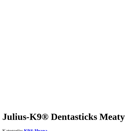
Julius-K9® Dentasticks Meaty
Kategorije:
K9® Hrana