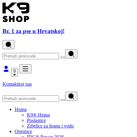
Br. 1 za pse u Hrvatskoj!
0
Kontaktiraj nas
Hrana
K9® Hrana
Poslastice
Zdjelice za hranu i vodu
Oprsnice
IDC® Power 2026.