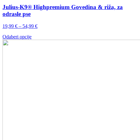
Julius-K9® Highpremium Govedina & riža, za
odrasle pse
Raspon
19,99
€
–
54,99
€
cijena:
Ovaj
Odaberi opcije
od
proizvod
19,99 €
ima
do
više
54,99 €
varijanti.
Opcije
se
mogu
odabrati
na
stranici
proizvoda