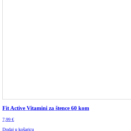
Fit Active Vitamini za štence 60 kom
7,99
€
Dodaj u košaricu