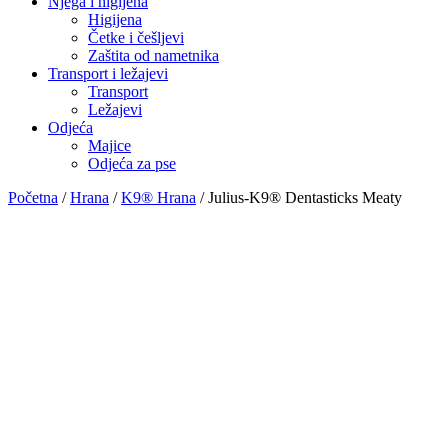
Njega i higijena
Higijena
Četke i češljevi
Zaštita od nametnika
Transport i ležajevi
Transport
Ležajevi
Odjeća
Majice
Odjeća za pse
Početna
/
Hrana
/
K9® Hrana
/ Julius-K9® Dentasticks Meaty