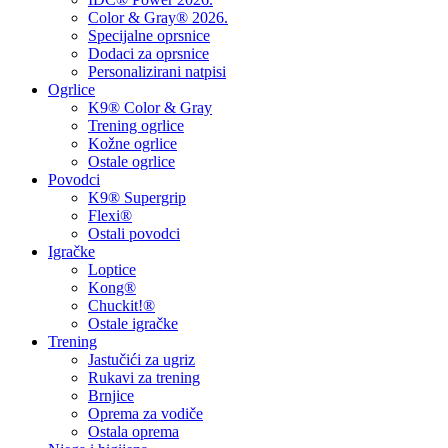
Color & Gray® 2026.
Specijalne oprsnice
Dodaci za oprsnice
Personalizirani natpisi
Ogrlice
K9® Color & Gray
Trening ogrlice
Kožne ogrlice
Ostale ogrlice
Povodci
K9® Supergrip
Flexi®
Ostali povodci
Igračke
Loptice
Kong®
Chuckit!®
Ostale igračke
Trening
Jastučići za ugriz
Rukavi za trening
Brnjice
Oprema za vodiče
Ostala oprema