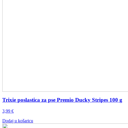
Trixie poslastica za pse Premio Ducky Stripes 100 g
3,99
€
Dodaj u košaricu