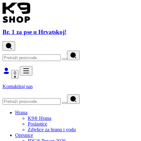
Br. 1 za pse u Hrvatskoj!
0
Kontaktiraj nas
Hrana
K9® Hrana
Poslastice
Zdjelice za hranu i vodu
Oprsnice
IDC® Power 2026.