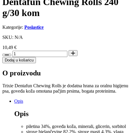
Dentafun Chewing Rolls 240
g/30 kom
Kategorije:
Poslastice
SKU: N/A
10,49
€
Trixie
poslastica
Dodaj u košaricu
za
pse
O proizvodu
Dentafun
Chewing
Rolls
Trixie Dentafun Chewing Rolls je dodatna hrana za oralnu higijenu
240
psa, goveđa koža omotana pačjim prsima, bogata proteinima.
g/30
kom
Opis
količina
Opis
piletina 34%, goveđa koža, minerali, glicerin, sorbitol
sirove bjelančevine 82,2%, sirove masti 4,3%, vlaga