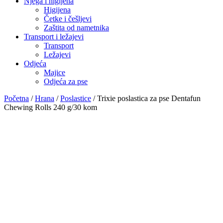
Njega i higijena
Higijena
Četke i češljevi
Zaštita od nametnika
Transport i ležajevi
Transport
Ležajevi
Odjeća
Majice
Odjeća za pse
Početna
/
Hrana
/
Poslastice
/ Trixie poslastica za pse Dentafun
Chewing Rolls 240 g/30 kom