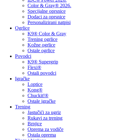
Color & Gray® 2026.
Specijalne oprsnice
Dodaci za oprsnice
Personalizirani natpisi
Ogrlice
K9® Color & Gray
Trening ogrlice
Kožne ogrlice
Ostale ogrlice
Povodci
K9® Supergrip
Flexi®
Ostali povodci
Igračke
Loptice
Kong®
Chuckit!®
Ostale igračke
Trening
Jastučići za ugriz
Rukavi za trening
Brnjice
Oprema za vodiče
Ostala oprema