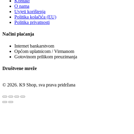
Kontakt
O nama
Uvjeti korištenja
Politika kolačića (EU)
Politika privatnosti
Načini plaćanja
Internet bankarstvom
Općom uplatnicom / Virmanom
Gotovinom prilikom preuzimanja
Društvene mreže
© 2026. K9 Shop, sva prava pridržana