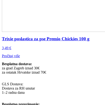
Trixie poslastica za pse Premio Chickies 100 g
3,49
€
Pročitaj više
Besplatna dostava:
za grad Zagreb iznad 30€
za ostatak Hrvatske iznad 70€
GLS Dostava:
Dostava za RH unutar
1–2 radna dana
Besplatno preuzimanje: